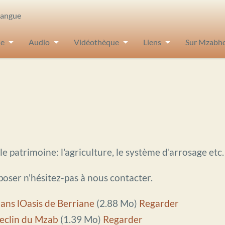
Langue
ie
Audio
Vidéothèque
Liens
Sur Mzabh
le patrimoine: l'agriculture, le système d'arrosage etc.
poser n'hésitez-pas à nous contacter.
ans lOasis de Berriane
(2.88 Mo)
Regarder
clin du Mzab
(1.39 Mo)
Regarder