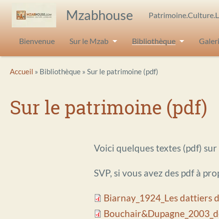
Aller au contenu principal
Mzabhouse
Patrimoine.Culture.
Bienvenue
Sur le Mzab
Bibliothèque
Galer
Breadcrumb
Accueil
Bibliothèque
Sur le patrimoine (pdf)
Sur le patrimoine (pdf)
Voici quelques textes (pdf) sur 
SVP, si vous avez des pdf à pro
Biarnay_1924_Les dattiers d
Bouchair&Dupagne_2003_de