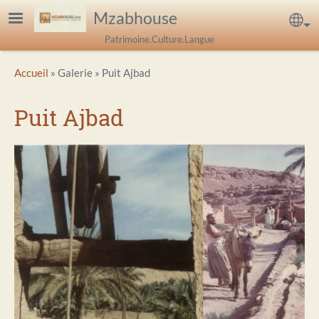
Aller au contenu principal
Mzabhouse
Sel
Patrimoine.Culture.Langue
Breadcrumb
Accueil
Galerie
Puit Ajbad
Puit Ajbad