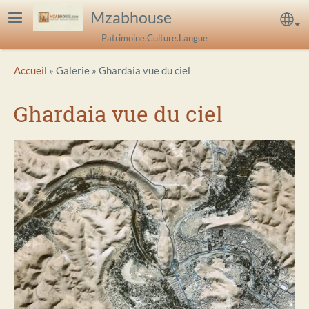
Aller au contenu principal
Mzabhouse
Sel
Patrimoine.Culture.Langue
Breadcrumb
Accueil
Galerie
Ghardaia vue du ciel
Ghardaia vue du ciel