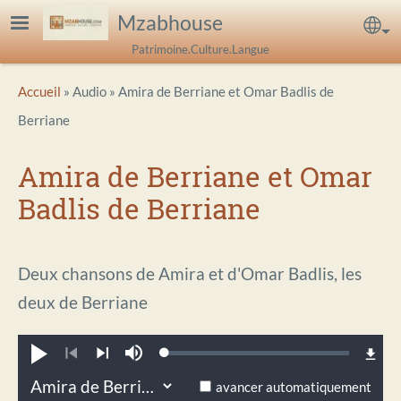
Aller au contenu principal
Mzabhouse
Sel
Patrimoine.Culture.Langue
Breadcrumb
Accueil
Audio
Amira de Berriane et Omar Badlis de
Berriane
Amira de Berriane et Omar
Badlis de Berriane
Deux chansons de Amira et d'Omar Badlis, les
deux de Berriane
Loaded
:
Jouer
Sourdine
0.46%
Précédent
Suivant
avancer automatiquement