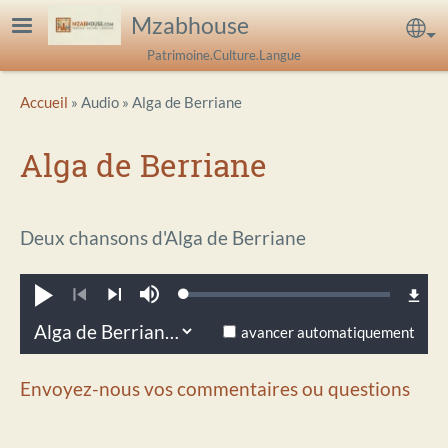
Aller au contenu principal
Mzabhouse
Sel
Patrimoine.Culture.Langue
Breadcrumb
Accueil
Audio
Alga de Berriane
Alga de Berriane
Deux chansons d'Alga de Berriane
Loaded
:
Jouer
Sourdine
0.31%
Précédent
Suivant
avancer automatiquement
Envoyez-nous vos commentaires ou questions