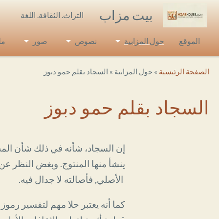
Skip to main conten
بيت مزاب
التراث. الثقافة. اللغة
الموقع
حول المزابية
نصوص
صور
مل
Breadcrumb
الصفحة الرئيسية
حول المزابية
السجاد بقلم حمو دبوز
السجاد بقلم حمو دبوز
إن السجاد، شأنه في ذلك شأن المجا
ينشأ منها المنتوج. وبغض النظر ع
الأصلي, فأصالته لا جدال فيه.
كما أنه يعتبر حلا مهم لتفسير رمو