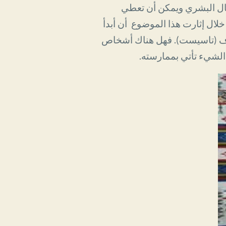
ثال البشري ويمكن أن تعطي
لال إثارت هذا الموضوع أن أبدأ
حرف (تاسيست). فھل ھناك أشخاص
 الشيء تأتي بممارسته.