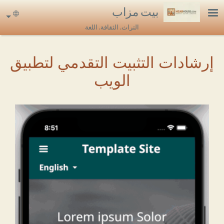
Skip to main conten
بيت مزاب
uage
التراث. الثقافة. اللغة
إرشادات التثبيت التقدمي لتطبيق
الويب